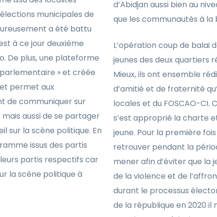
d’Abidjan aussi bien au niv
 élections municipales de
que les communautés à la 
eureusement a été battu
 est à ce jour deuxième
L’opération coup de balai 
o. De plus, une plateforme
jeunes des deux quartiers r
parlementaire » et créée
Mieux, ils ont ensemble réd
e et permet aux
d’amitié et de fraternité qu
nt de communiquer sur
locales et du FOSCAO-CI. C
s mais aussi de se partager
s’est approprié la charte 
il sur la scène politique. En
jeune. Pour la première fois
ogramme issus des partis
retrouver pendant la périod
leurs partis respectifs car
mener afin d’éviter que la
r la scène politique à
de la violence et de l’affr
durant le processus élector
de la république en 2020 il