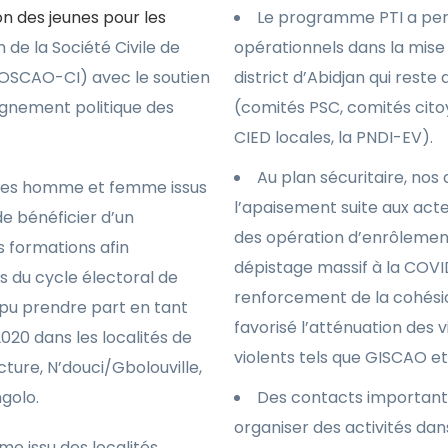
on des jeunes pour les
Le programme PTI a per
m de la Société Civile de
opérationnels dans la mise 
(FOSCAO-CI) avec le soutien
district d’Abidjan qui reste
gnement politique des
(comités PSC, comités citoy
CIED locales, la PNDI-EV).
Au plan sécuritaire, nos
unes homme et femme issus
l’apaisement suite aux act
 de bénéficier d’un
des opération d’enrôlement
formations afin
dépistage massif à la COVI
s du cycle électoral de
renforcement de la cohésio
t pu prendre part en tant
favorisé l’atténuation des 
2020 dans les localités de
violents tels que GISCAO e
cture, N’douci/Gbolouville,
golo.
Des contacts importants
organiser des activités dan
e issu des localités