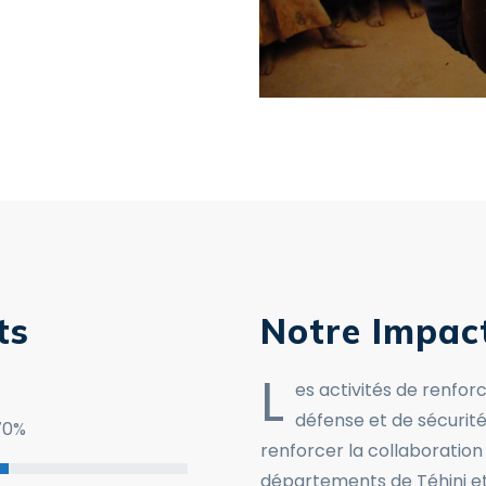
ts
Notre Impac
L
es activités de renfor
défense et de sécurité
70
%
renforcer la collaboration
départements de Téhini et