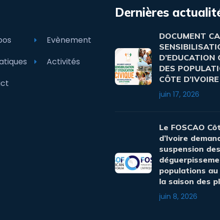
Dernières actualit
DOCUMENT CA
pos
Evènement
SENSIBILISATI
D’EDUCATION 
tiques
Activités
DES POPULATI
CÔTE D’IVOIRE
ct
juin 17, 2026
Le FOSCAO Cô
d’Ivoire demand
suspension de
déguerpisseme
populations au
la saison des p
juin 8, 2026