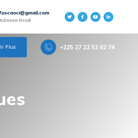
foscaoci@gmail.com
Adresse Email
ir Plus
+225 27 22 52 62 74
ues