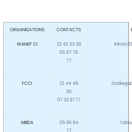
ORGANISATIONS
CONTACTS
WANEP CI
22 42 33 39
Klintio
05 67 76
77
FCCI
22 44 49
Dadiegab
06
07 32 97 17
MIIIDA
05 96 64
Yaba
77