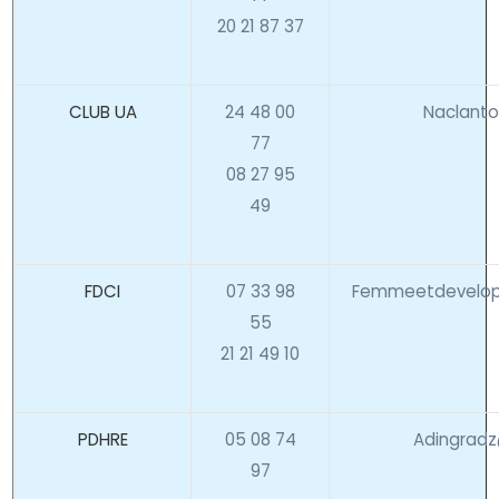
20 21 87 37
CLUB UA
24 48 00
Naclanto
77
08 27 95
49
FDCI
07 33 98
Femmeetdevelop
55
21 21 49 10
PDHRE
05 08 74
Adingrad
97