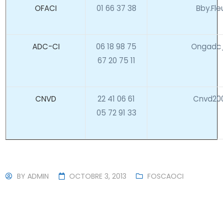
OFACI
01 66 37 38
Bby.fl
ADC-CI
06 18 98 75
Ongadc_
67 20 75 11
CNVD
22 41 06 61
Cnvd20
05 72 91 33
BY
ADMIN
OCTOBRE 3, 2013
FOSCAOCI