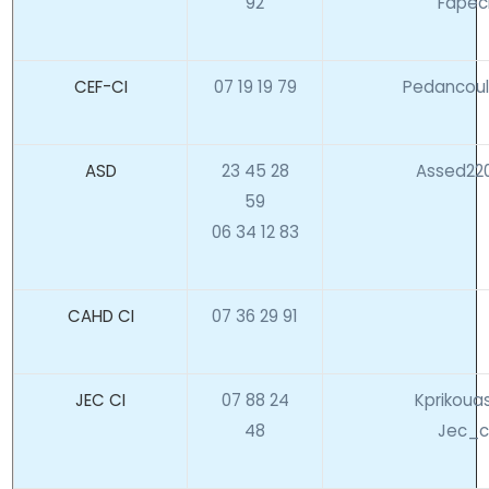
92
Fapec
CEF-CI
07 19 19 79
Pedancoul
ASD
23 45 28
Assed22
59
06 34 12 83
CAHD CI
07 36 29 91
JEC CI
07 88 24
Kprikoua
48
Jec_c