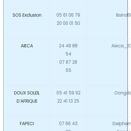
SOS Exclusion
05 61 06 79
Bsind6
20 00 01 50
AIECA
24 49 88
Aieca_2
54
07 87 28
55
DOUX SOLEIL
05 41 59 92
Oongds
D’AFRIQUE
22 41 13 25
FAPECI
07 66 43
Delphe