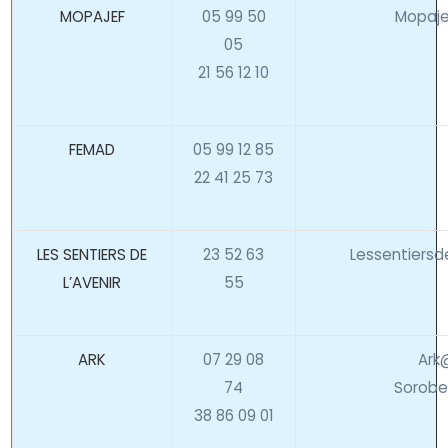
MOPAJEF
05 99 50
Mopaje
05
21 56 12 10
FEMAD
05 99 12 85
22 41 25 73
LES SENTIERS DE
23 52 63
Lessentiersd
L’AVENIR
55
ARK
07 29 08
Ark
74
Sorobe
38 86 09 01