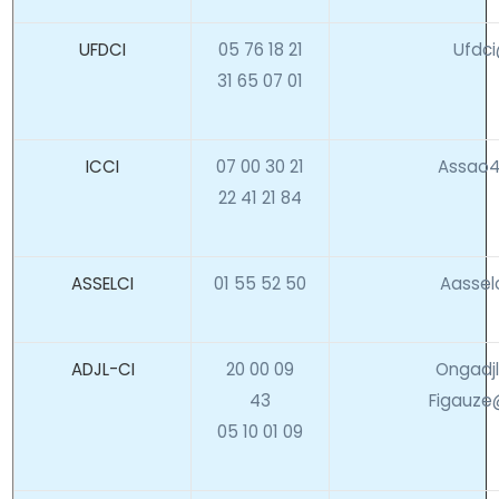
UFDCI
05 76 18 21
Ufdc
31 65 07 01
ICCI
07 00 30 21
Assao4
22 41 21 84
ASSELCI
01 55 52 50
Aassel
ADJL-CI
20 00 09
Ongadj
43
Figauz
05 10 01 09