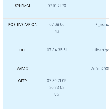
SYNEMCI
07 10 71 70
POSITIVE AFRICA
07 68 06
F_nano
43
LIDHO
07 84 35 61
Gilbertg
VAFAG
Vafag2001
OFEP
07 89 71 95
20 33 52
85